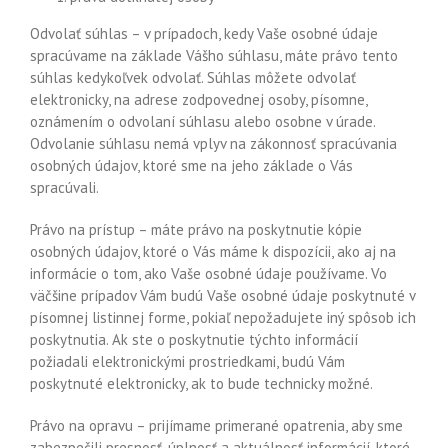
Odvolať súhlas – v prípadoch, kedy Vaše osobné údaje
spracúvame na základe Vášho súhlasu, máte právo tento
súhlas kedykoľvek odvolať. Súhlas môžete odvolať
elektronicky, na adrese zodpovednej osoby, písomne,
oznámením o odvolaní súhlasu alebo osobne v úrade.
Odvolanie súhlasu nemá vplyv na zákonnosť spracúvania
osobných údajov, ktoré sme na jeho základe o Vás
spracúvali.
Právo na prístup – máte právo na poskytnutie kópie
osobných údajov, ktoré o Vás máme k dispozícii, ako aj na
informácie o tom, ako Vaše osobné údaje používame. Vo
väčšine prípadov Vám budú Vaše osobné údaje poskytnuté v
písomnej listinnej forme, pokiaľ nepožadujete iný spôsob ich
poskytnutia. Ak ste o poskytnutie týchto informácií
požiadali elektronickými prostriedkami, budú Vám
poskytnuté elektronicky, ak to bude technicky možné.
Právo na opravu – prijímame primerané opatrenia, aby sme
zabezpečili presnosť, úplnosť a aktuálnosť informácií, ktoré