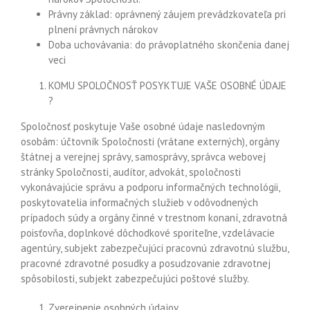
Právny základ: oprávnený záujem prevádzkovateľa pri
plnení právnych nárokov
Doba uchovávania: do právoplatného skončenia danej
veci
KOMU SPOLOČNOSŤ POSYKTUJE VAŠE OSOBNÉ ÚDAJE
?
Spoločnosť poskytuje Vaše osobné údaje nasledovným
osobám: účtovník Spoločnosti (vrátane externých), orgány
štátnej a verejnej správy, samosprávy, správca webovej
stránky Spoločnosti, audítor, advokát, spoločnosti
vykonávajúcie správu a podporu informačných technológii,
poskytovatelia informačných služieb v odôvodnených
prípadoch súdy a orgány činné v trestnom konaní, zdravotná
poisťovňa, doplnkové dôchodkové sporiteľne, vzdelávacie
agentúry, subjekt zabezpečujúci pracovnú zdravotnú službu,
pracovné zdravotné posudky a posudzovanie zdravotnej
spôsobilosti, subjekt zabezpečujúci poštové služby.
Zverejnenie osobných údajov