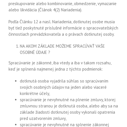
preskupovanie alebo kombinovanie, obmedzenie, vymazanie
alebo likvidácia (Článok 4(2) Nariadenia).
Podľa Článku 12 a nasl. Nariadenia, dotknutej osobe musia
byť tiež poskytnuté príslušné informácie o spracovateľských
činnostiach prevádzkovateľa a o právach dotknutej osoby.
NA AKOM ZÁKLADE MOŽEME SPRACÚVAŤ VAŠE
OSOBNÉ ÚDAJE ?
Spracúvanie je zákonné, iba vtedy a iba v takom rozsahu,
keď je splnená najmenej jedna z týchto podmienok:
dotknutá osoba vyjadrila súhlas so spracúvaním
svojich osobných údajov na jeden alebo viaceré
konkrétne účely,
spracúvanie je nevyhnutné na plnenie zmluvy, ktorej
zmluvnou stranou je dotknutá osoba, alebo aby sa na
základe žiadosti dotknutej osoby vykonali opatrenia
pred uzatvorením zmluvy,
spracúvanie je nevyhnutné na splnenie zákonnej