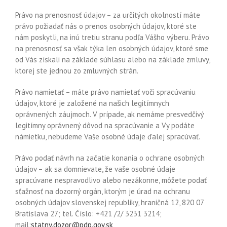
Právo na prenosnosť údajov – za určitých okolností máte
právo požiadať nás o prenos osobných údajov, ktoré ste
nám poskytli, na inú tretiu stranu podľa Vášho výberu. Právo
na prenosnosť sa však týka len osobných údajov, ktoré sme
od Vás získali na základe súhlasu alebo na základe zmluvy,
ktorej ste jednou zo zmluvných strán.
Právo namietať – máte právo namietať voči spracúvaniu
údajov, ktoré je založené na našich legitímnych
oprávnených záujmoch. V prípade, ak nemáme presvedčivý
legitímny oprávnený dôvod na spracúvanie a Vy podáte
námietku, nebudeme Vaše osobné údaje ďalej spracúvať.
Právo podať návrh na začatie konania o ochrane osobných
údajov – ak sa domnievate, že vaše osobné údaje
spracúvane nespravodlivo alebo nezákonne, môžete podať
sťažnosť na dozorný orgán, ktorým je úrad na ochranu
osobných údajov slovenskej republiky, hraničná 12, 820 07
Bratislava 27; tel. Číslo: +421 /2/ 3231 3214;
mail:
statny.dozor@pdp.gov.sk,