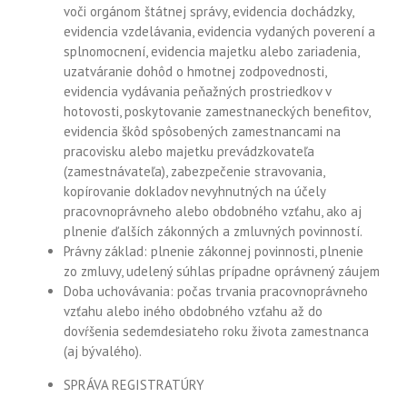
voči orgánom štátnej správy, evidencia dochádzky,
evidencia vzdelávania, evidencia vydaných poverení a
splnomocnení, evidencia majetku alebo zariadenia,
uzatváranie dohôd o hmotnej zodpovednosti,
evidencia vydávania peňažných prostriedkov v
hotovosti, poskytovanie zamestnaneckých benefitov,
evidencia škôd spôsobených zamestnancami na
pracovisku alebo majetku prevádzkovateľa
(zamestnávateľa), zabezpečenie stravovania,
kopírovanie dokladov nevyhnutných na účely
pracovnoprávneho alebo obdobného vzťahu, ako aj
plnenie ďalších zákonných a zmluvných povinností.
Právny základ: plnenie zákonnej povinnosti, plnenie
zo zmluvy, udelený súhlas prípadne oprávnený záujem
Doba uchovávania: počas trvania pracovnoprávneho
vzťahu alebo iného obdobného vzťahu až do
dovŕšenia sedemdesiateho roku života zamestnanca
(aj bývalého).
SPRÁVA REGISTRATÚRY