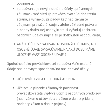
povinnosti,
spracúvanie je nevyhnutné na účely oprávnených
záujmov, ktoré sleduje prevádzkovateľ alebo tretia
strana, s výnimkou prípadov, keď nad takýmito
záujmami prevažujú záujmy alebo základné práva a
slobody dotknutej osoby, ktoré si vyžadujú ochranu
osobných údajov, najmä ak je dotknutou osobou dieťa,
AKÝ JE ÚČEL SPRACÚVANIA OSOBNÝCH ÚDAJOV, AKÉ
OSOBNÉ ÚDAJE SPRACÚVAME, NA AKÚ DOBU MÁME
ULOŽENÉ VAŠE OSOBNÉ ÚDAJE ?
Spoločnosť ako prevádzkovateľ spracúva Vaše osobné
údaje nasledovným spôsobom/ na nasledovné účely:
ÚČTOVNÍCTVO A OBCHODNÁ AGENDA
Účelom je plnenie zákonných povinností
prevádzkovateľa vyplývajúcich z osobitných predpisov
(napr. zákon o účtovníctve, zákon o dani z pridanej
hodnoty, zákon o dani z príjmov).