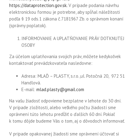
https://dataprotection.gov.sk.
V prípade podania návrhu
elektronickou formou je potrebne, aby spĺňal náležitosti
podľa § 19 ods.1 zákona č.7181967 Zb. o správnom konaní
(správny poplatok).
INFORMOVANIE A UPLATŇOVANIE PRÁV DOTKNUTEJ
OSOBY
Za účelom uplatňovania svojich práv, môžete kedykoľvek
kontaktovať prevádzkovateľa nasledovne:
Adresa:
MLAĎ – PLASTY, s.r.o.,ul. Potočná 20,
972 51
Handlová.
E-mail:
mlad.plasty@gmail.com
Na vašu žiadosť odpovieme bezplatne v lehote do 30 dní.
V prípade zložitosti, alebo veľkého počtu žiadostí sme
oprávnení túto lehotu predĺžiť o ďalších 60 dní. Pokiaľ
k tomu dôjde budeme Vás o tom, aj o dôvodoch informovať.
V prípade opakovanej žiadosti sme oprávnení účtovať si