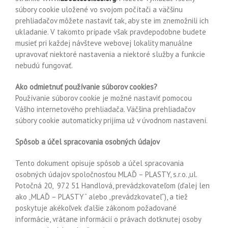
súbory cookie uložené vo svojom počítači a väčšinu
prehliadačov môžete nastaviť tak, aby ste im znemožnili ich
ukladanie. V takomto prípade však pravdepodobne budete
musieť pri každej návšteve webovej lokality manuálne
upravovať niektoré nastavenia a niektoré služby a funkcie
nebudú fungovať.
Ako odmietnuť používanie súborov cookies?
Používanie súborov cookie je možné nastaviť pomocou
Vášho internetového prehliadača. Väčšina prehliadačov
súbory cookie automaticky prijíma už v úvodnom nastavení.
Spôsob a účel spracovania osobných údajov
Tento dokument opisuje spôsob a účel spracovania
osobných údajov spoločnosťou
MLAĎ – PLASTY, s.r.o.,ul.
Potočná 20,
972 51 Handlová
, prevádzkovateľom (ďalej len
ako „
MLAĎ – PLASTY
“ alebo „prevádzkovateľ“), a tiež
poskytuje akékoľvek ďalšie zákonom požadované
informácie, vrátane informácií o právach dotknutej osoby