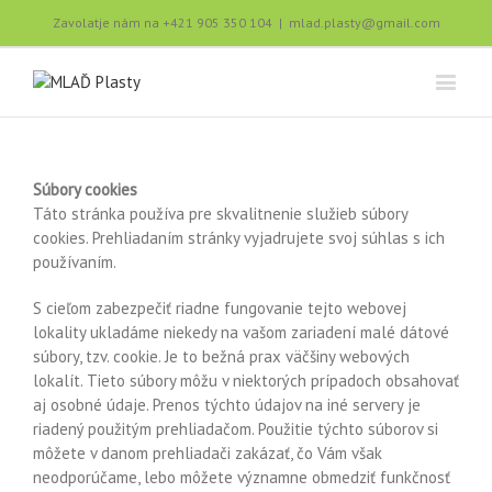
Zavolatje nám na +421 905 350 104
|
mlad.plasty@gmail.com
Súbory cookies
Táto stránka používa pre skvalitnenie služieb súbory
cookies. Prehliadaním stránky vyjadrujete svoj súhlas s ich
používaním.
S cieľom zabezpečiť riadne fungovanie tejto webovej
lokality ukladáme niekedy na vašom zariadení malé dátové
súbory, tzv. cookie. Je to bežná prax väčšiny webových
lokalít. Tieto súbory môžu v niektorých prípadoch obsahovať
aj osobné údaje. Prenos týchto údajov na iné servery je
riadený použitým prehliadačom. Použitie týchto súborov si
môžete v danom prehliadači zakázať, čo Vám však
neodporúčame, lebo môžete významne obmedziť funkčnosť