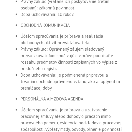
Právny základ (vrátane ich poskytovanie tretím
osobám): zákonná povinnosť
Doba uchovávania: 10 rokov.
OBCHODNÁ KOMUNIKÁCIA
Účelom spracúvania je príprava a realizácia
obchodných aktivít prevádzkovateľa.
Právny základ: Oprávnený záujem sledovaný
prevádzkovateľom spočívajúci v práve podnikať v
rozsahu predmetov činnosti zapísaných vo výpise z
príslušného registra.
Doba uchovávania: je podmienená prípravou a
trvaním obchodnoprávneho vzťahu, ako aj uplynutím
premlčacej doby.
PERSONÁLNA A MZDOVÁ AGENDA
Účelom spracúvania je príprava a uzatvorenie
pracovnej zmluvy alebo dohody o prácach mimo
pracovného pomeru, evidencia podkladov o pracovnej
spôsobilosti, výplaty mzdy, odvody, plnenie povinností